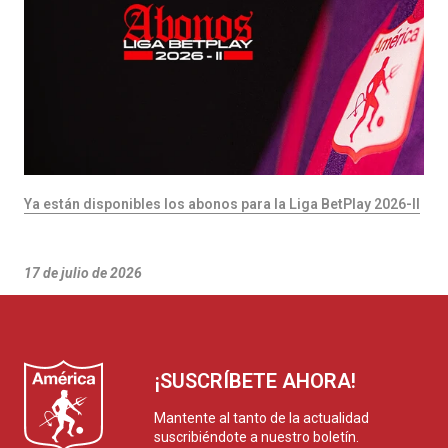
Ya están disponibles los abonos para la Liga BetPlay 2026-II
17 de julio de 2026
¡SUSCRÍBETE AHORA!
Mantente al tanto de la actualidad
suscribiéndote a nuestro boletín.