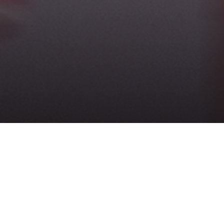
Sofía Ortiz Y Catalina Cortés
Continúan Su Proceso Con La
Selección Colombia Sub-20
MASCULINO
FEMENINO