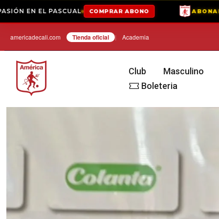
UAL
YA D
COMPRAR ABONO
ABONADOS 2026-II
Saltar
americadecali.com
Tienda oficial⁣
|
Academia
Club
Masculino
Boleteria