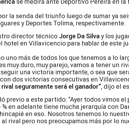
érica
se medirá ante Deportivo Pereira en la f
or la senda del triunfo luego de sumar ya sei
aguares y Deportes Tolima, respectivamente.
stro director técnico
Jorge Da Silva
y los jug
l hotel en Villavicencio para hablar de este j
o uno más de todos los que tenemos a lo lar
 es muy duro, muy parejo, vamos a tener un riv
seguir una victoria importante, o sea que se
con dos victorias consecutivas en Villavicen
l rival seguramente será el ganador”
, dijo el 
ó previo a este partido: “Ayer todos vimos el
 ¾ en adelante tiene mucha jerarquía con Da
hincapié en eso. Nosotros tenemos lo nuestr
al rival pero nos preocupamos más por lo nu