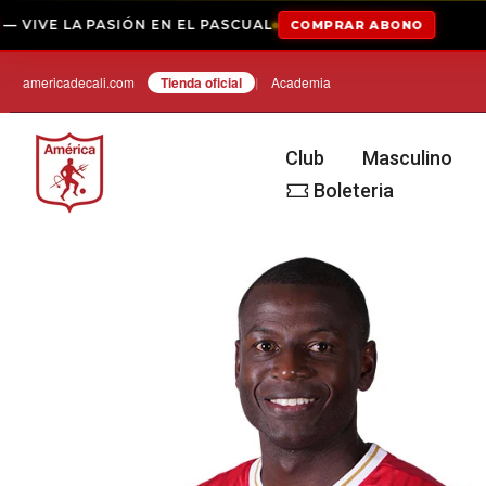
IVE LA PASIÓN EN EL PASCUAL
COMPRAR ABONO
Saltar
americadecali.com
Tienda oficial⁣
|
Academia
Club
Masculino
Boleteria