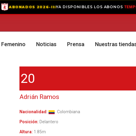
YA DISPONIBLES LOS ABONOS
ABONADOS 2026-II
TEMPORAD
Femenino
Noticias
Prensa
Nuestras tienda
20
Adrián Ramos
Nacionalidad:
Colombiana
Posición:
Delantero
Altura:
1.85m