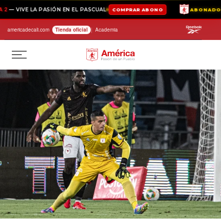
VE LA PASIÓN EN EL PASCUAL
COMPRAR ABONO
ABONADOS 2026-
|
Saltar
americadecali.com
Tienda oficial⁣
Academia