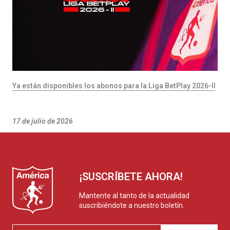
Ya están disponibles los abonos para la Liga BetPlay 2026-II
17 de julio de 2026
¡SUSCRÍBETE AHORA!
Mantente al tanto de la actualidad
suscribiéndote a nuestro boletín.