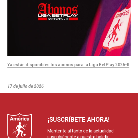
Ya están disponibles los abonos para la Liga BetPlay 2026-II
17 de julio de 2026
¡SUSCRÍBETE AHORA!
Mantente al tanto de la actualidad
suscribiéndote a nuestro boletín.