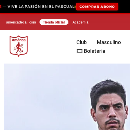
IÓN EN EL PASCUAL
COMPRAR ABONO
ABONADOS 
Saltar
americadecali.com
Tienda oficial⁣
|
Academia
Club
Masculino
Boleteria