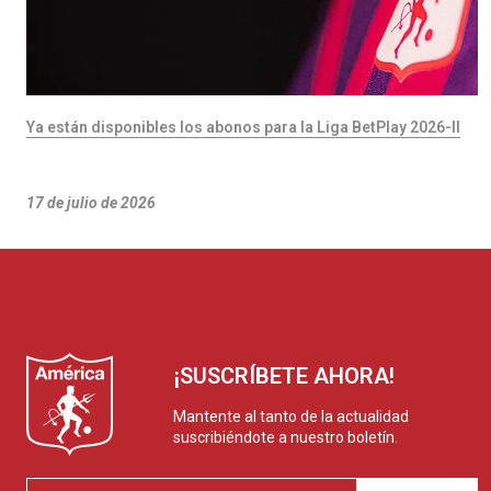
Ya están disponibles los abonos para la Liga BetPlay 2026-II
17 de julio de 2026
¡SUSCRÍBETE AHORA!
Mantente al tanto de la actualidad
suscribiéndote a nuestro boletín.