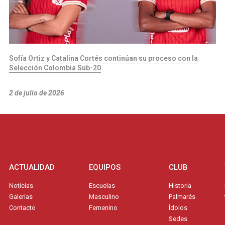
Sofía Ortiz y Catalina Cortés continúan su proceso con la
Selección Colombia Sub-20
2 de julio de 2026
ACTUALIDAD
EQUIPOS
CLUB
Noticias
Escuelas
Historia
Galerías
Masculino
Palmarés
Contacto
Femenino
Ídolos
Sedes